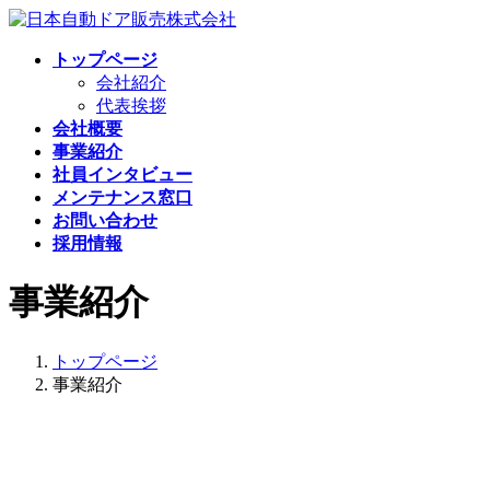
コ
ナ
ン
ビ
トップページ
テ
ゲ
会社紹介
ン
ー
代表挨拶
ツ
シ
会社概要
へ
ョ
事業紹介
ス
ン
社員インタビュー
キ
に
メンテナンス窓口
ッ
移
お問い合わせ
プ
動
採用情報
事業紹介
トップページ
事業紹介